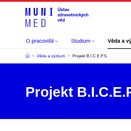
O pracovišti
Studium
Věda a v
Věda a výzkum
Projekt B.I.C.E.P.S.
Projekt B.I.C.E.