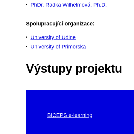
PhDr. Radka Wilhelmová, Ph.D.
Spolupracující organizace:
University of Udine
University of Primorska
Výstupy projektu
BICEPS e-learning