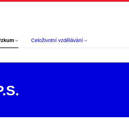
ýzkum
Celoživotní vzdělávání
P.S.