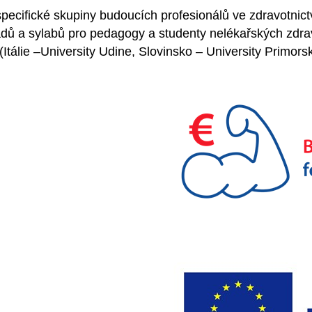
specifické skupiny budoucích profesionálů ve zdravotnict
okladů a sylabů pro pedagogy a studenty nelékařských zdr
(Itálie –University Udine, Slovinsko – University Primors