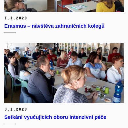
1.
1.
2020
Erasmus – návštěva zahraničních kolegů
3.
1.
2020
Setkání vyučujících oboru Intenzivní péče