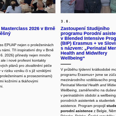
3.
6.
Masterclass 2026 v Brně
Zastoupení Studijního
pěšný
programu Porodní asist
v Blended Intensive Pro
(BIP) Erasmus + ve Slov
ss EPUAP nejen o proleženinách
s názvem: „Perinatal Men
 námi. Tři inspirativní dny v Brně
Health and Midwifery
. 6. 2026) přinesly nejen mnoho
Wellbeing“
ale i nové profesní kontakty
ových plánů pro zkvalitnění péče
V průběhu týdenní krátkodobé mob
 v riziku vzniku či s již vzniklými
programu Erasmus+ jsme se zúča
(proleženinami a prosezeninami)
mezinárodního vzdělávacího pro
mi kožními a tkáňovými
Perinatal Mental Health and Midw
i.
Wellbeing,
zaměřeného na duševn
v perinatálním období a wellbeing
porodních asistentek a studentek
asistence. Program propojil
stud
porodní asistence
z Belgie, Ně
Dánska, Polska, České republiky