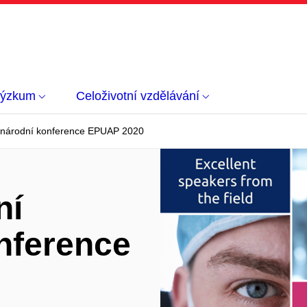
výzkum
Celoživotní vzdělávání
zinárodní konference EPUAP 2020
ní
nference