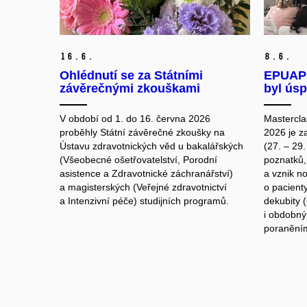
16.
6.
8.
6.
Ohlédnutí se za Státními
EPUAP 
závěrečnými zkouškami
byl ús
V období od 1. do 16. června 2026
Mastercla
proběhly Státní závěrečné zkoušky na
2026 je za
Ústavu zdravotnických věd u bakalářských
(27. – 29
(Všeobecné ošetřovatelství, Porodní
poznatků, 
asistence a Zdravotnické záchranářství)
a vznik n
a magisterských (Veřejné zdravotnictví
o pacienty
a Intenzivní péče) studijních programů.
dekubity 
i obdobný
poraněním