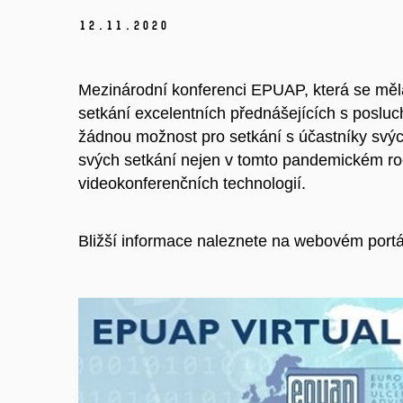
12.
11.
2020
Mezinárodní konferenci EPUAP, která se měla 
setkání excelentních přednášejících s posluc
žádnou možnost pro setkání s účastníky svých 
svých setkání nejen v tomto pandemickém roc
videokonferenčních technologií.
Bližší informace naleznete na webovém port