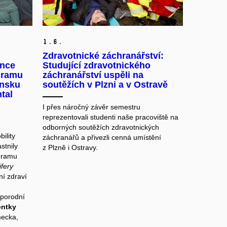
1.
6.
Zdravotnické záchranářství:
ence
Studující zdravotnického
gramu
záchranářství uspěli na
insku
soutěžích v Plzni a v Ostravě
tal
I přes náročný závěr semestru
reprezentovali studenti naše pracoviště na
odborných soutěžích zdravotnických
ility
záchranářů a přivezli cenná umístění
stnily
z Plzně i Ostravy.
gramu
ifery
í zdraví
 porodní
entky
mecka,