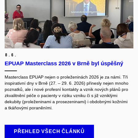
8.
6.
EPUAP Masterclass 2026 v Brně byl úspěšný
Masterclass EPUAP nejen o proleženinách 2026 je za námi. Tři
inspirativní dny v Brně (27. – 29. 6. 2026) přinesly nejen mnoho
poznatků, ale i nové profesní kontakty a vznik nových plánů pro
zkvalitnění péče o pacienty v riziku vzniku či s již vzniklými
dekubity (proleženinami a prosezeninami) i obdobnými kožními
a tkáňovými poraněními.
PŘEHLED VŠECH ČLÁNKŮ