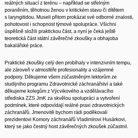
reálných situací z terénu – například se střelným
poraněním, těhotnou ženou v kritickém stavu či dítětem
s laryngitidou. Museli přitom prokázat své odborné znalosti,
pohotovost i schopnost týmové spolupráce. Všichni
úspěšně složili praktickou část, a nyní je čeká ještě
teoretická část státní závěrečné zkoušky a obhajoba
bakalářské práce.
Praktické zkoušky celý den probíhaly v intenzivním tempu,
ale zároveň v atmosféře profesionality a vzájemné
podpory. Děkujeme všem zúčastněným lektorům ze
studijního programu Zdravotnické záchranářství a také
děkujeme kolegům z Výcvikového a vzdělávacího
střediska ZZS JmK za skvělou spolupráci a vytvoření
podmínek, které odpovídají reálné praxi zdravotnických
záchranářů. Jmenovitě bychom rádi poděkovali
prezidentovi Komory záchranářů Vladimírovi Husárkovi,
který se jako čestný host závěrečných zkoušek zúčastnil.