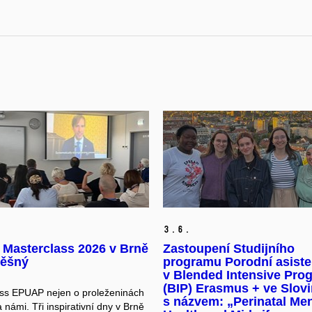
3.
6.
Masterclass 2026 v Brně
Zastoupení Studijního
pěšný
programu Porodní asist
v Blended Intensive Pro
(BIP) Erasmus + ve Slov
ss EPUAP nejen o proleženinách
s názvem: „Perinatal Men
 námi. Tři inspirativní dny v Brně