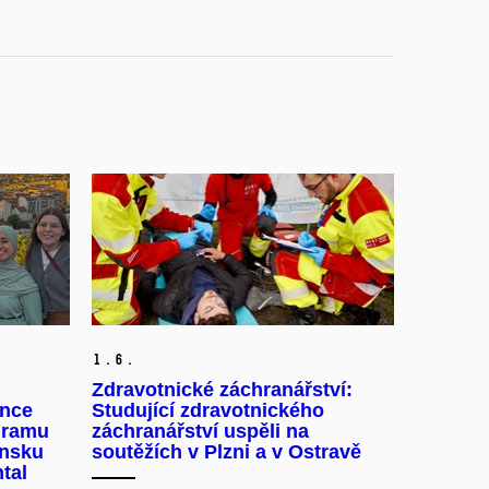
1.
6.
Zdravotnické záchranářství:
ence
Studující zdravotnického
gramu
záchranářství uspěli na
insku
soutěžích v Plzni a v Ostravě
tal