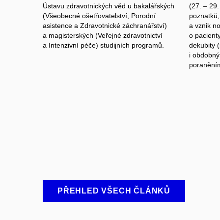
Ústavu zdravotnických věd u bakalářských
(27. – 29
(Všeobecné ošetřovatelství, Porodní
poznatků, 
asistence a Zdravotnické záchranářství)
a vznik n
a magisterských (Veřejné zdravotnictví
o pacienty
a Intenzivní péče) studijních programů.
dekubity 
i obdobný
poraněním
PŘEHLED VŠECH ČLÁNKŮ