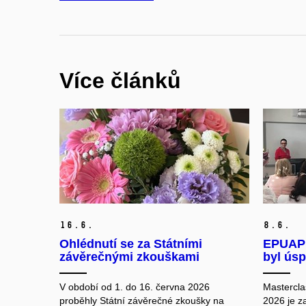
Více článků
16.
6.
8.
6.
Ohlédnutí se za Státními
EPUAP 
závěrečnými zkouškami
byl ús
V období od 1. do 16. června 2026
Mastercla
proběhly Státní závěrečné zkoušky na
2026 je za