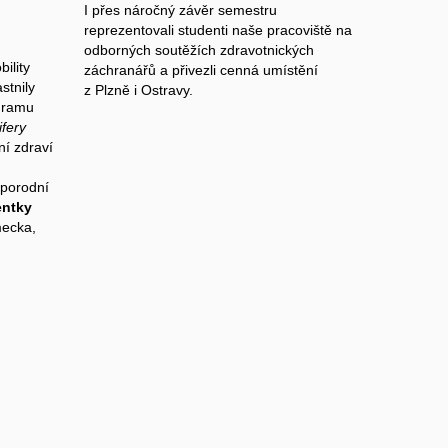
I přes náročný závěr semestru
reprezentovali studenti naše pracoviště na
odborných soutěžích zdravotnických
ility
záchranářů a přivezli cenná umístění
stnily
z Plzně i Ostravy.
gramu
ifery
í zdraví
 porodní
entky
mecka,