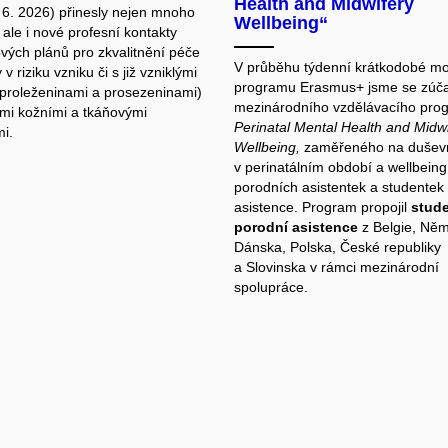
Health and Midwifery
. 6. 2026) přinesly nejen mnoho
Wellbeing“
ale i nové profesní kontakty
ových plánů pro zkvalitnění péče
V průběhu týdenní krátkodobé mob
 v riziku vzniku či s již vzniklými
programu Erasmus+ jsme se zúča
(proleženinami a prosezeninami)
mezinárodního vzdělávacího pro
mi kožními a tkáňovými
Perinatal Mental Health and Midw
i.
Wellbeing,
zaměřeného na duševn
v perinatálním období a wellbeing
porodních asistentek a studentek
asistence. Program propojil
stud
porodní asistence
z Belgie, Ně
Dánska, Polska, České republiky
a Slovinska v rámci mezinárodní
spolupráce.