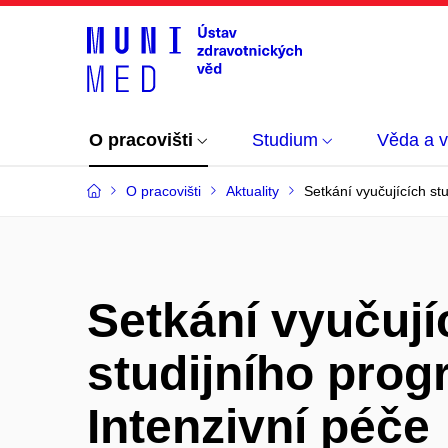
O pracovišti
Studium
Věda a 
O pracovišti
Aktuality
Setkání vyučujících st
Setkání vyučují
studijního pro
Intenzivní péče