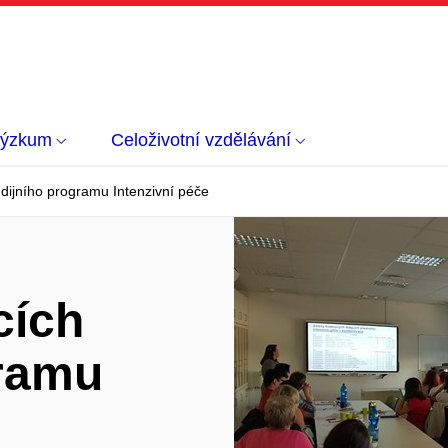
výzkum
Celoživotní vzdělávání
udijního programu Intenzivní péče
cích
gramu