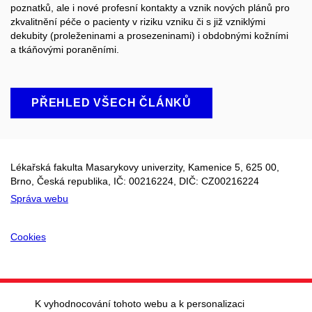
poznatků, ale i nové profesní kontakty a vznik nových plánů pro
zkvalitnění péče o pacienty v riziku vzniku či s již vzniklými
dekubity (proleženinami a prosezeninami) i obdobnými kožními
a tkáňovými poraněními.
PŘEHLED VŠECH ČLÁNKŮ
Lékařská fakulta Masarykovy univerzity, Kamenice 5, 625 00,
Brno, Česká republika, IČ:
00216224
, DIČ: CZ
00216224
Správa webu
Cookies
K vyhodnocování tohoto webu a k personalizaci