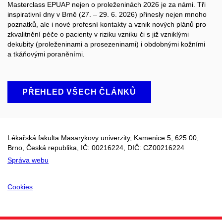
Masterclass EPUAP nejen o proleženinách 2026 je za námi. Tři
inspirativní dny v Brně (27. – 29. 6. 2026) přinesly nejen mnoho
poznatků, ale i nové profesní kontakty a vznik nových plánů pro
zkvalitnění péče o pacienty v riziku vzniku či s již vzniklými
dekubity (proleženinami a prosezeninami) i obdobnými kožními
a tkáňovými poraněními.
PŘEHLED VŠECH ČLÁNKŮ
Lékařská fakulta Masarykovy univerzity, Kamenice 5, 625 00,
Brno, Česká republika, IČ:
00216224
, DIČ: CZ
00216224
Správa webu
Cookies