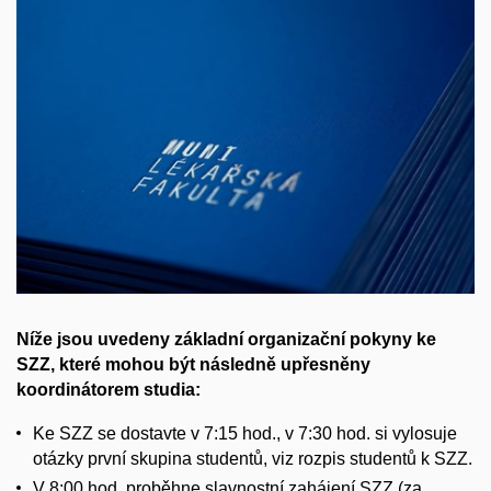
Níže jsou uvedeny základní organizační pokyny ke
SZZ, které mohou být následně upřesněny
koordinátorem studia:
Ke SZZ se dostavte v 7:15 hod., v 7:30 hod. si vylosuje
otázky první skupina studentů, viz rozpis studentů k SZZ.
V 8:00 hod. proběhne slavnostní zahájení SZZ (za