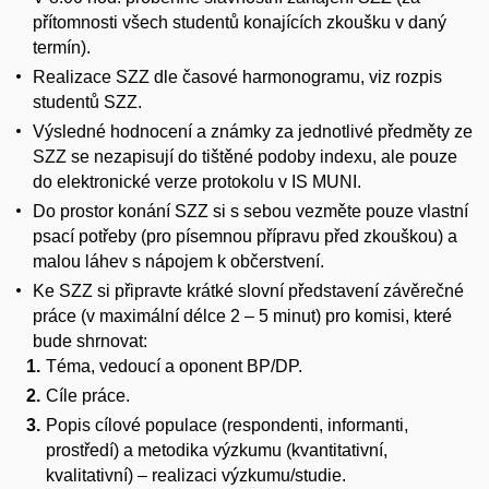
přítomnosti všech studentů konajících zkoušku v daný
termín).
Realizace SZZ dle časové harmonogramu, viz rozpis
studentů SZZ.
Výsledné hodnocení a známky za jednotlivé předměty ze
SZZ se nezapisují do tištěné podoby indexu, ale pouze
do elektronické verze protokolu v IS MUNI.
Do prostor konání SZZ si s sebou vezměte pouze vlastní
psací potřeby (pro písemnou přípravu před zkouškou) a
malou láhev s nápojem k občerstvení.
Ke SZZ si připravte krátké slovní představení závěrečné
práce (v maximální délce 2 – 5 minut) pro komisi, které
bude shrnovat:
Téma, vedoucí a oponent BP/DP.
Cíle práce.
Popis cílové populace (respondenti, informanti,
prostředí) a metodika výzkumu (kvantitativní,
kvalitativní) – realizaci výzkumu/studie.