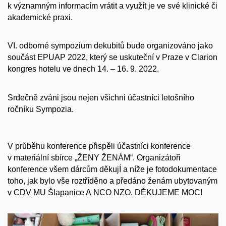
k významným informacím vrátit a využít je ve své klinické či
akademické praxi.
VI. odborné sympozium dekubitů bude organizováno jako
součást EPUAP 2022, který se uskuteční v Praze v Clarion
kongres hotelu ve dnech 14. – 16. 9. 2022.
Srdečně zváni jsou nejen všichni účastníci letošního
ročníku Sympozia.
V průběhu konference přispěli účastníci konference
v materiální sbírce „ŽENY ŽENÁM“. Organizátoři
konference všem dárcům děkujÍ a níže je fotodokumentace
toho, jak bylo vše roztříděno a předáno ženám ubytovaným
v CDV MU Šlapanice A NCO NZO. DĚKUJEME MOC!