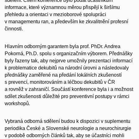
sdělení. Cílem konference bylo podat účastníkům
informace, které významnou měrou přispějí k širšímu
přehledu a orientaci v mezioborové spolupráci
v managementu ran, a především ke zkvalitnění profesní
činnosti.
Hlavním odborným garantem byla prof. PhDr. Andrea
Pokorná, Ph.D. spolu s organizačním výborem. Přednášky
byly řazeny tak, aby nejprve umožnily prezentaci informací
k problematice dekubitů na národní úrovni a následovaly
přednášky zaměřené na předání lokálních zkušeností
s prevencí, monitorováním a léčbou dekubitů v ČR
a rovněž v zahraničí. Součástí konference byla i a možnost
sdílet zkušenosti důležité pro preventivní postupy v rámci
workshopů.
Vybraná odborná sdělení budou k dispozici v suplementu
periodika České a Slovenské neurologie a neurochirurgie
v podobě odborných článků tak, aby se účastníci mohli