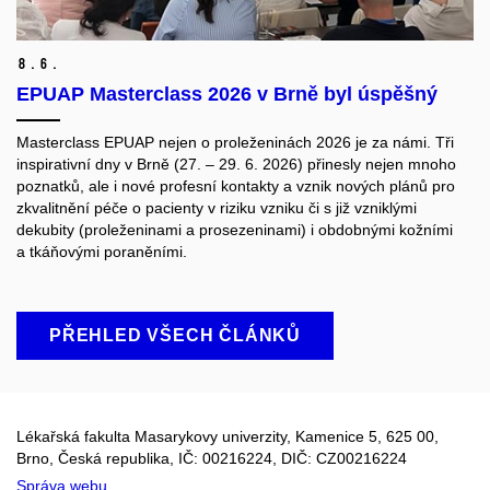
8.
6.
EPUAP Masterclass 2026 v Brně byl úspěšný
Masterclass EPUAP nejen o proleženinách 2026 je za námi. Tři
inspirativní dny v Brně (27. – 29. 6. 2026) přinesly nejen mnoho
poznatků, ale i nové profesní kontakty a vznik nových plánů pro
zkvalitnění péče o pacienty v riziku vzniku či s již vzniklými
dekubity (proleženinami a prosezeninami) i obdobnými kožními
a tkáňovými poraněními.
PŘEHLED VŠECH ČLÁNKŮ
Lékařská fakulta Masarykovy univerzity, Kamenice 5, 625 00,
Brno, Česká republika, IČ:
00216224
, DIČ: CZ
00216224
Správa webu