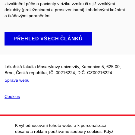
zkvalitnění péče o pacienty v riziku vzniku či s již vzniklými
dekubity (proleženinami a prosezeninami) i obdobnými kožními
a tkáňovými poraněními.
PŘEHLED VŠECH ČLÁNKŮ
Lékařská fakulta Masarykovy univerzity, Kamenice 5, 625 00,
Brno, Česká republika, IČ:
00216224
, DIČ: CZ
00216224
Správa webu
Cookies
K vyhodnocování tohoto webu a k personalizaci
obsahu a reklam používáme soubory cookies. Když